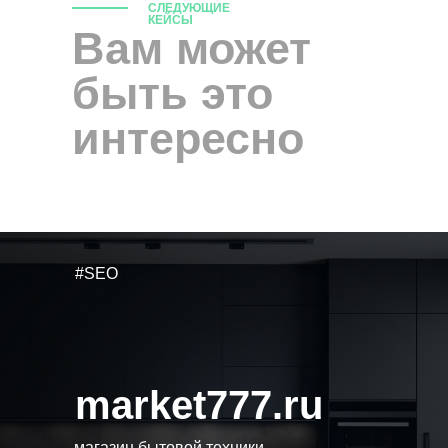
СЛЕДУЮЩИЕ
КЕЙСЫ
Вам может
быть это
интересно
#SEO
market777.ru
магазин бытовой техники